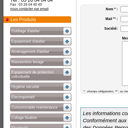
Tél : 03 26 04 04 04
Fax : 03 26 04 40 40
nous contacter par email
Nom * :
Mail ** :
Les Produits
Société:
Outillage d'atelier
Mes
Equipement d'atelier
Aménagement d'atelier
Manutention levage
Equipement de protection
individuelle
Hygiène sécurité
* : champs obligatoires, ** : au 
Électroportatif
Consommable maintenance
Les informations co
Collage fixation
Conformément aux ar
des Données Personn
Electricité