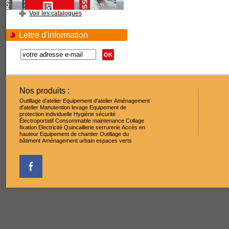
Voir les catalogues
Lettre d'information
OK
Nos produits :
Outillage d'atelier
Equipement d'atelier
Aménagement
d'atelier
Manutention levage
Equipement de
protection individuelle
Hygiène sécurité
Électroportatif
Consommable maintenance
Collage
fixation
Electricité
Quincaillerie serrurerie
Accès en
hauteur
Equipement de chantier
Outillage du
bâtiment
Aménagement urbain espaces verts