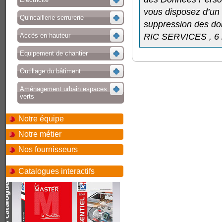
vous disposez d’un d
Quincaillerie serrurerie
suppression des don
Accès en hauteur
RIC SERVICES , 6 
Equipement de chantier
Outillage du bâtiment
Aménagement urbain espaces
verts
Notre équipe
Notre métier
Nos fournisseurs
Catalogues interactifs