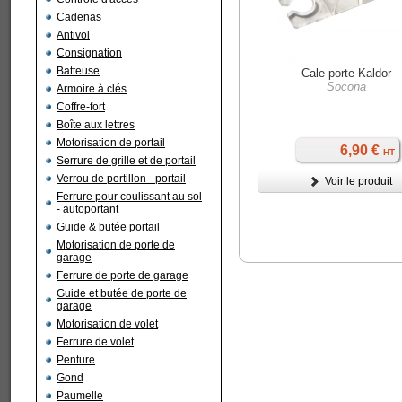
Cadenas
Antivol
Consignation
Batteuse
Cale porte Kaldor
Socona
Armoire à clés
Coffre-fort
Boîte aux lettres
Motorisation de portail
6,90 €
HT
Serrure de grille et de portail
Verrou de portillon - portail
Voir le produit
Ferrure pour coulissant au sol
- autoportant
Guide & butée portail
Motorisation de porte de
garage
Ferrure de porte de garage
Guide et butée de porte de
garage
Motorisation de volet
Ferrure de volet
Penture
Gond
Paumelle