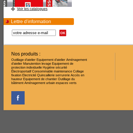
Voir les catalogues
Lettre d'information
OK
Nos produits :
Outillage d'atelier
Equipement d'atelier
Aménagement
d'atelier
Manutention levage
Equipement de
protection individuelle
Hygiène sécurité
Électroportatif
Consommable maintenance
Collage
fixation
Electricité
Quincaillerie serrurerie
Accès en
hauteur
Equipement de chantier
Outillage du
bâtiment
Aménagement urbain espaces verts