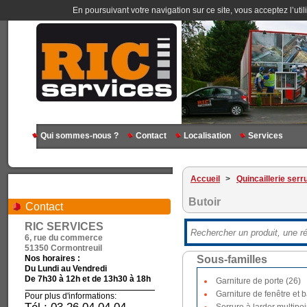
En poursuivant votre navigation sur ce site, vous acceptez l’util
Qui sommes-nous ?
Contact
Localisation
Services
Accueil
>
Quincaillerie serr
Butoir
Contact
RIC SERVICES
6, rue du commerce
51350 Cormontreuil
Nos horaires :
Sous-familles
Du Lundi au Vendredi
De 7h30 à 12h et de 13h30 à 18h
Garniture de porte (26)
Garniture de fenêtre et b
Pour plus d'informations: