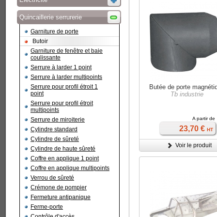
Quincaillerie serrurerie
Garniture de porte
Butoir
Garniture de fenêtre et baie
coulissante
Serrure à larder 1 point
Serrure à larder multipoints
Serrure pour profil étroit 1
Butée de porte magnéti
point
Tb industrie
Serrure pour profil étroit
multipoints
A partir de
Serrure de miroiterie
23,70 €
Cylindre standard
HT
Cylindre de sûreté
Voir le produit
Cylindre de haute sûreté
Coffre en applique 1 point
Coffre en applique multipoints
Verrou de sûreté
Crémone de pompier
Fermeture antipanique
Ferme-porte
Contrôle d'accès