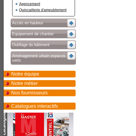
Agencement
Quincaillerie d'ameublement
Accès en hauteur
Equipement de chantier
Outillage du bâtiment
Aménagement urbain espaces
verts
Notre équipe
Notre métier
Nos fournisseurs
Catalogues interactifs