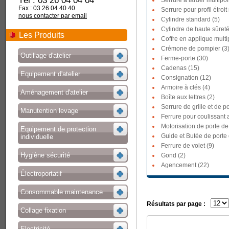
Tél : 03 26 04 04 04
Serrure à larder multipoi
Fax : 03 26 04 40 40
Serrure pour profil étroit
nous contacter par email
Cylindre standard (5)
Cylindre de haute sûreté
Les Produits
Coffre en applique multi
Crémone de pompier (3
Outillage d'atelier
Ferme-porte (30)
Cadenas (15)
Equipement d'atelier
Consignation (12)
Armoire à clés (4)
Aménagement d'atelier
Boîte aux lettres (2)
Serrure de grille et de po
Manutention levage
Ferrure pour coulissant a
Motorisation de porte de
Equipement de protection
Guide et Butée de porte
individuelle
Ferrure de volet (9)
Hygiène sécurité
Gond (2)
Agencement (22)
Électroportatif
Consommable maintenance
Résultats par page :
Collage fixation
Electricité