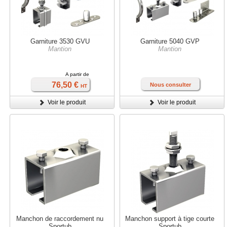
Garniture 3530 GVU
Garniture 5040 GVP
Mantion
Mantion
A partir de
76,50 €
Nous consulter
HT
Voir le produit
Voir le produit
Manchon de raccordement nu
Manchon support à tige courte
Sportub
Sportub