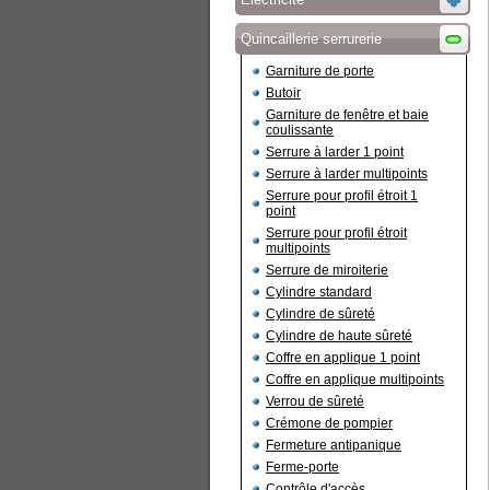
Quincaillerie serrurerie
Garniture de porte
Butoir
Garniture de fenêtre et baie
coulissante
Serrure à larder 1 point
Serrure à larder multipoints
Serrure pour profil étroit 1
point
Serrure pour profil étroit
multipoints
Serrure de miroiterie
Cylindre standard
Cylindre de sûreté
Cylindre de haute sûreté
Coffre en applique 1 point
Coffre en applique multipoints
Verrou de sûreté
Crémone de pompier
Fermeture antipanique
Ferme-porte
Contrôle d'accès