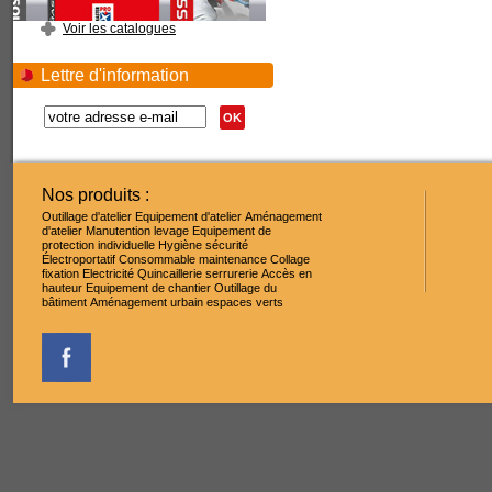
Voir les catalogues
Lettre d'information
OK
Nos produits :
Outillage d'atelier
Equipement d'atelier
Aménagement
d'atelier
Manutention levage
Equipement de
protection individuelle
Hygiène sécurité
Électroportatif
Consommable maintenance
Collage
fixation
Electricité
Quincaillerie serrurerie
Accès en
hauteur
Equipement de chantier
Outillage du
bâtiment
Aménagement urbain espaces verts