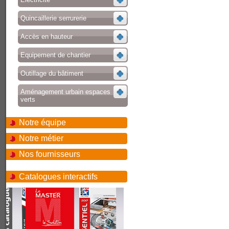
Quincaillerie serrurerie
Accès en hauteur
Equipement de chantier
Outillage du bâtiment
Aménagement urbain espaces
verts
Notre équipe
Notre métier
Nos fournisseurs
Catalogues interactifs