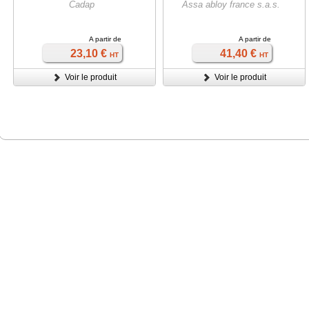
Cadap
Assa abloy france s.a.s.
A partir de
A partir de
23,10 €
41,40 €
HT
HT
Voir le produit
Voir le produit