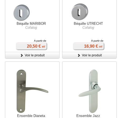
Béquille MARIBOR
Béquille UTRECHT
Cofalog
Cofalog
A partir de
A partir de
20,50 €
16,90 €
HT
HT
Voir le produit
Voir le produit
Ensemble Dianeta
Ensemble Jazz