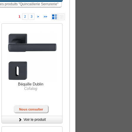
les produits "Quincaillerie Serrurerie"
1
2
3
>
>>
Béquille Dublin
Cofalog
Nous consulter
Voir le produit