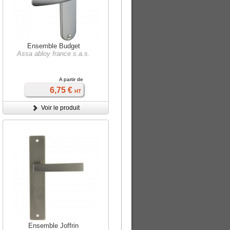
Ensemble Budget
Assa abloy france s.a.s.
A partir de
6,75 €
HT
Voir le produit
Ensemble Joffrin