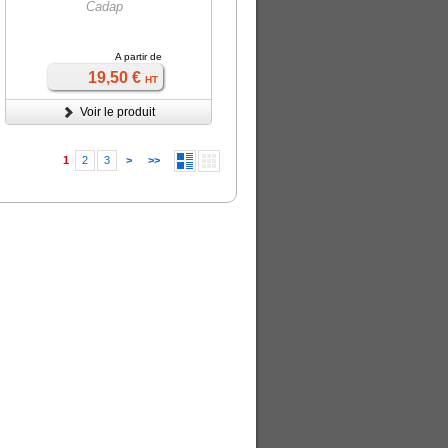
Cadap
A partir de
19,50 €
HT
Voir le produit
1
2
3
>
>>