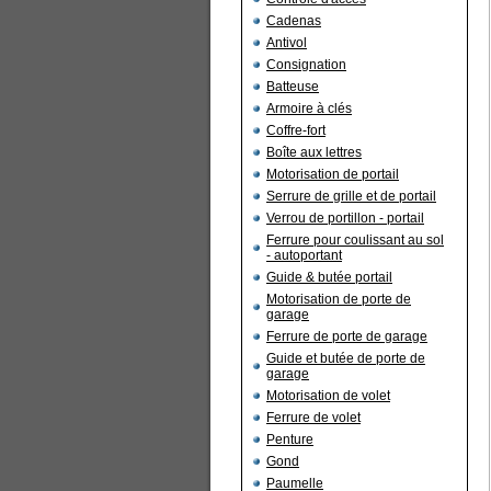
Cadenas
Antivol
Consignation
Batteuse
Armoire à clés
Coffre-fort
Boîte aux lettres
Motorisation de portail
Serrure de grille et de portail
Verrou de portillon - portail
Ferrure pour coulissant au sol
- autoportant
Guide & butée portail
Motorisation de porte de
garage
Ferrure de porte de garage
Guide et butée de porte de
garage
Motorisation de volet
Ferrure de volet
Penture
Gond
Paumelle