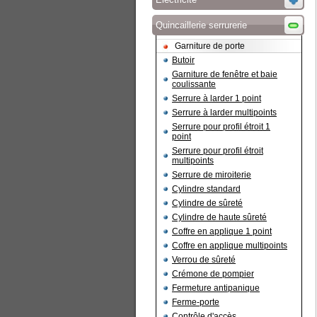
Quincaillerie serrurerie
Garniture de porte
Butoir
Garniture de fenêtre et baie
coulissante
Serrure à larder 1 point
Serrure à larder multipoints
Serrure pour profil étroit 1
point
Serrure pour profil étroit
multipoints
Serrure de miroiterie
Cylindre standard
Cylindre de sûreté
Cylindre de haute sûreté
Coffre en applique 1 point
Coffre en applique multipoints
Verrou de sûreté
Crémone de pompier
Fermeture antipanique
Ferme-porte
Contrôle d'accès