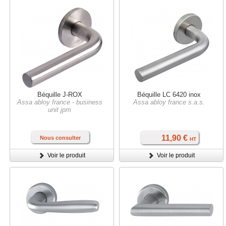
Béquille J-ROX
Béquille LC 6420 inox
Assa abloy france - business
Assa abloy france s.a.s.
unit jpm
11,90 €
Nous consulter
HT
Voir le produit
Voir le produit