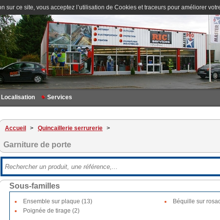
n sur ce site, vous acceptez l’utilisation de Cookies et traceurs pour améliorer votre
Localisation
Services
Accueil
>
Quincaillerie serrurerie
>
Garniture de porte
Sous-familles
Ensemble sur plaque (13)
Béquille sur rosa
Poignée de tirage (2)