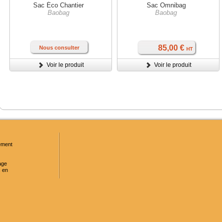
Sac Éco Chantier
Sac Omnibag
Baobag
Baobag
85,00 €
Nous consulter
HT
Voir le produit
Voir le produit
ment
age
 en