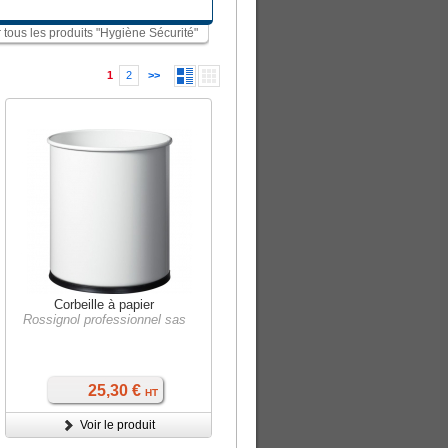
r tous les produits "Hygiène Sécurité"
1
2
>>
Corbeille à papier
Rossignol professionnel sas
25,30 €
HT
Voir le produit