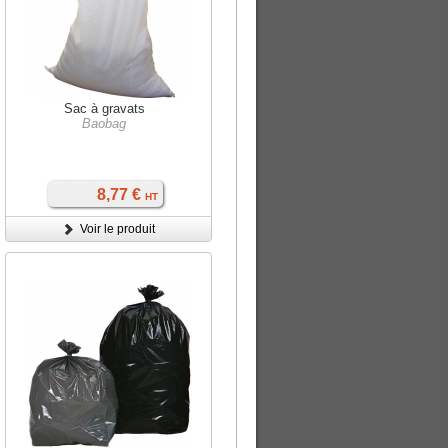
Sac à gravats
Baobag
8,77 €
HT
Voir le produit