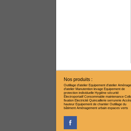
Nos produits :
Outillage d'atelier
Equipement d'atelier
Aménage
d'atelier
Manutention levage
Equipement de
protection individuelle
Hygiène sécurité
Électroportatif
Consommable maintenance
Coll
fixation
Electricité
Quincaillerie serrurerie
Accès
hauteur
Equipement de chantier
Outillage du
bâtiment
Aménagement urbain espaces verts