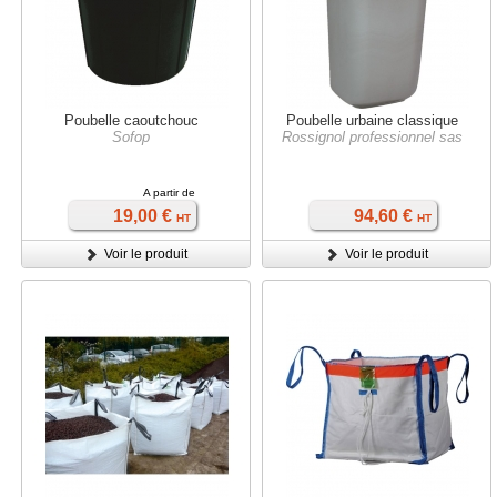
Poubelle caoutchouc
Poubelle urbaine classique
Sofop
Rossignol professionnel sas
A partir de
19,00 €
94,60 €
HT
HT
Voir le produit
Voir le produit