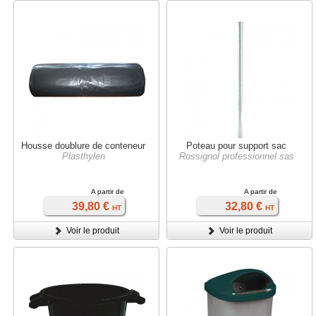
Housse doublure de conteneur
Poteau pour support sac
Plasthylen
Rossignol professionnel sas
A partir de
A partir de
39,80 €
32,80 €
HT
HT
Voir le produit
Voir le produit