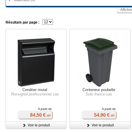
Matériaux (4)
Affiche
Résultats par page :
Cendrier mural
Conteneur poubelle
Rossignol professionnel sas
Sulo france sas
A partir de
A partir de
84,50 €
54,90 €
HT
HT
Voir le produit
Voir le produit