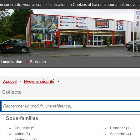
n sur ce site, vous acceptez l’utilisation de Cookies et traceurs pour améliorer votre
Localisation
Services
Accueil
>
Hygiène sécurité
>
Collecte
Sous-familles
Poubelle (5)
Cendrier (1)
Voirie (6)
Sacherie (4)