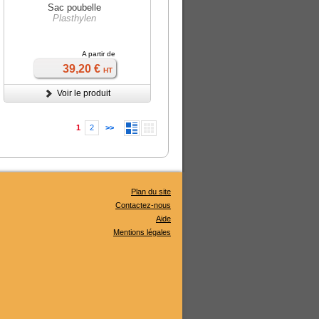
Sac poubelle
Plasthylen
A partir de
39,20 €
HT
Voir le produit
1
2
>>
Plan du site
Contactez-nous
Aide
Mentions légales