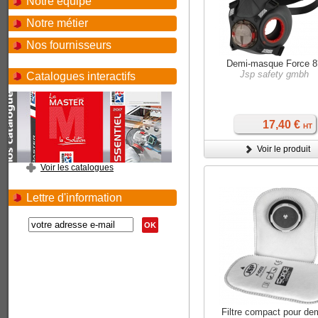
Notre équipe
Notre métier
Nos fournisseurs
Demi-masque Force 8
Jsp safety gmbh
Catalogues interactifs
17,40 €
HT
Voir le produit
Voir les catalogues
Lettre d'information
OK
Filtre compact pour de