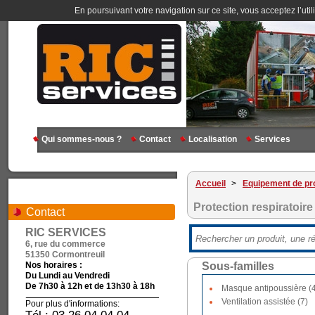
En poursuivant votre navigation sur ce site, vous acceptez l’util
Qui sommes-nous ?
Contact
Localisation
Services
Accueil
>
Equipement de pro
Protection respiratoire
Contact
RIC SERVICES
6, rue du commerce
51350 Cormontreuil
Nos horaires :
Sous-familles
Du Lundi au Vendredi
De 7h30 à 12h et de 13h30 à 18h
Masque antipoussière (
Ventilation assistée (7)
Pour plus d'informations: