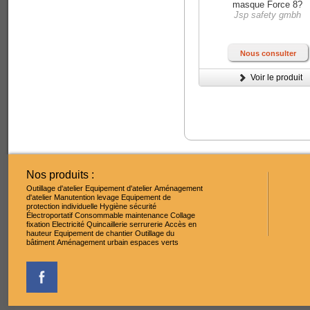
masque Force 8?
Jsp safety gmbh
Nous consulter
Voir le produit
Nos produits :
Outillage d'atelier
Equipement d'atelier
Aménagement
d'atelier
Manutention levage
Equipement de
protection individuelle
Hygiène sécurité
Électroportatif
Consommable maintenance
Collage
fixation
Electricité
Quincaillerie serrurerie
Accès en
hauteur
Equipement de chantier
Outillage du
bâtiment
Aménagement urbain espaces verts