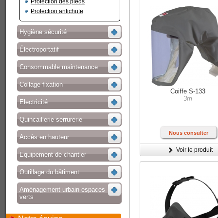
Protection des pieds
Protection antichute
Hygiène sécurité
Électroportatif
Consommable maintenance
Collage fixation
Coiffe S-133
3m
Electricité
Quincaillerie serrurerie
Nous consulter
Accès en hauteur
Voir le produit
Equipement de chantier
Outillage du bâtiment
Aménagement urbain espaces
verts