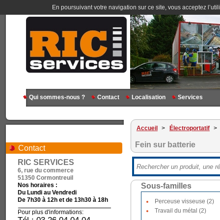
En poursuivant votre navigation sur ce site, vous acceptez l’util
Qui sommes-nous ?
Contact
Localisation
Services
Accueil
>
Électroportatif
>
Fein sur batterie
Contact
RIC SERVICES
6, rue du commerce
51350 Cormontreuil
Nos horaires :
Sous-familles
Du Lundi au Vendredi
De 7h30 à 12h et de 13h30 à 18h
Perceuse visseuse (2)
Travail du métal (2)
Pour plus d'informations: