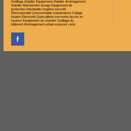
Outillage d'atelier
Equipement d'atelier
Aménagement
d'atelier
Manutention levage
Equipement de
protection individuelle
Hygiène sécurité
Électroportatif
Consommable maintenance
Collage
fixation
Electricité
Quincaillerie serrurerie
Accès en
hauteur
Equipement de chantier
Outillage du
bâtiment
Aménagement urbain espaces verts