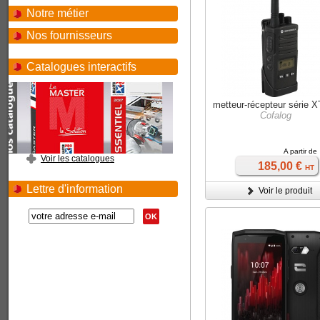
Notre métier
Nos fournisseurs
Catalogues interactifs
metteur-récepteur série 
Cofalog
A partir de
Voir les catalogues
185,00 €
HT
Lettre d'information
Voir le produit
OK