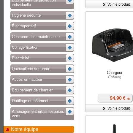
Equipement de protection
individuelle
Voir le produit
Hygiène sécurité
Électroportatif
Consommable maintenance
Collage fixation
Electricité
Quincaillerie serrurerie
Chargeur
Cofalog
Accès en hauteur
Equipement de chantier
94,90 €
HT
Outillage du bâtiment
Voir le produit
Aménagement urbain espaces
verts
Notre équipe