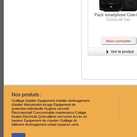
Pack smartphone Core
Crosscall sas
Nous consulter
Voir le produit
Nos produits :
Outillage d'atelier
Equipement d'atelier
Aménagement
d'atelier
Manutention levage
Equipement de
protection individuelle
Hygiène sécurité
Électroportatif
Consommable maintenance
Collage
fixation
Electricité
Quincaillerie serrurerie
Accès en
hauteur
Equipement de chantier
Outillage du
bâtiment
Aménagement urbain espaces verts